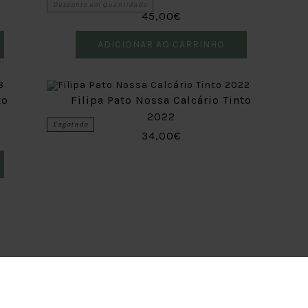
Desconto em Quantidade
45,00€
ADICIONAR AO CARRINHO
to
Filipa Pato Nossa Calcário Tinto
2022
Esgotado
34,00€