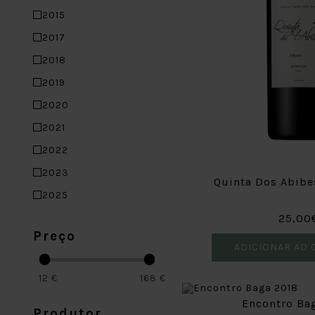
2015
2017
2018
2019
2020
2021
2022
2023
Quinta Dos Abibe
2025
25,00
Preço
ADICIONAR AO 
12
€
168
€
Encontro Ba
Produtor