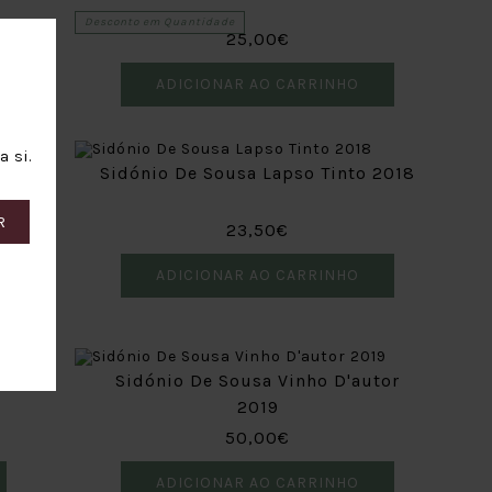
Desconto em Quantidade
25,00€
ADICIONAR AO CARRINHO
 si.
Sidónio De Sousa Lapso Tinto 2018
R
23,50€
ADICIONAR AO CARRINHO
017
Sidónio De Sousa Vinho D'autor
2019
50,00€
ADICIONAR AO CARRINHO