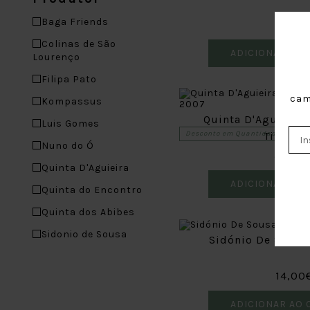
Baga Friends
21,00
Colinas de São
ADICIONAR AO 
Lourenço
Filipa Pato
cam
Kompassus
Quinta D'Aguieira 
Luis Gomes
Desconto em Quantidade
Tinto 2
Nuno do Ó
39,00
Quinta D'Aguieira
ADICIONAR AO 
Quinta do Encontro
Quinta dos Abibes
Sidonio de Sousa
Sidónio De Sousa
14,00
ADICIONAR AO 