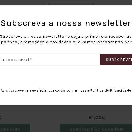
Desconto em Quantidade
€
14,50€
Subscreva a nossa newsletter
CARRINHO
ADICIONAR AO CARRINHO
Subscreva a nossa newsletter e seja o primeiro a receber as
panhas, promoções e novidades que vamos preparando para
Baga Friends 2015
Rarity of Time
007
SUBSCREVE
87,00€
€
ADICIONAR AO CARRINHO
CARRINHO
Ao subscrever a newsletter concorda com a nossa
Política de Privacidade
 Merlot 2018
Sidónio De Sousa Garrafeira 2
€
61,00€
CARRINHO
ADICIONAR AO CARRINHO