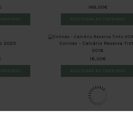
€
168,00€
CARRINHO
ADICIONAR AO CARRINHO
to 2020
Colinas - Calcário Reserva Tin
2018
€
18,00€
CARRINHO
ADICIONAR AO CARRINHO
Subscreva a nossa newsletter