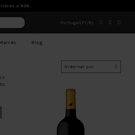
riores a 60€.
Portugal(PT/€)
Marcas
Blog
Ordernar por
to