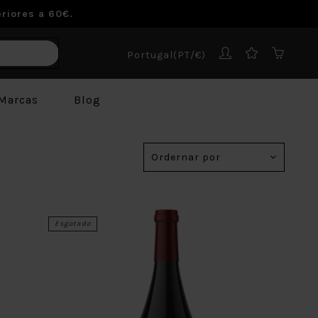
riores a 60€.
Portugal(PT/€)
Marcas
Blog
Ordernar por
Esgotado