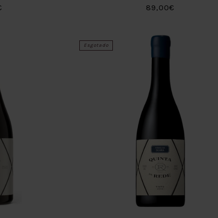
€
89,00€
Esgotado