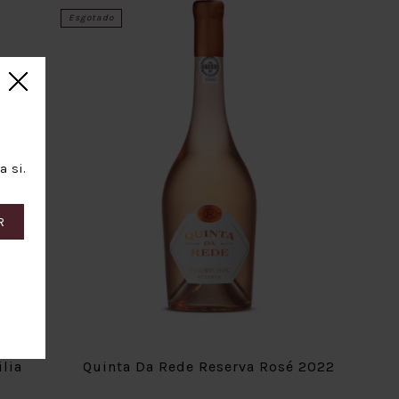
Esgotado
 si.
R
lia
Quinta Da Rede Reserva Rosé 2022