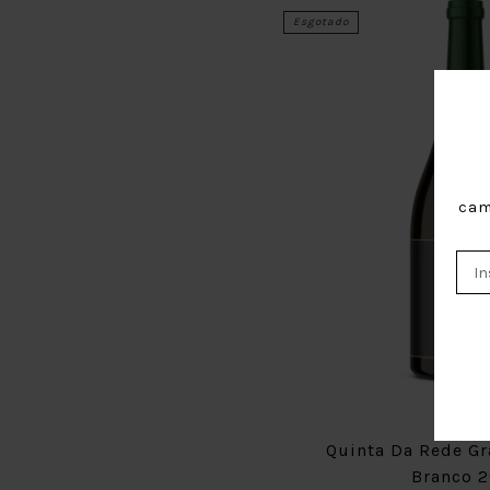
Esgotado
cam
Quinta Da Rede Gr
Branco 2