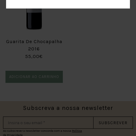
Guarita De Chocapalha
2016
55,00€
ADICIONAR AO CARRINHO
Subscreva a nossa newsletter
SUBSCREVER
Ao subscrever a newsletter concorda com a nossa
Política
de Privacidade