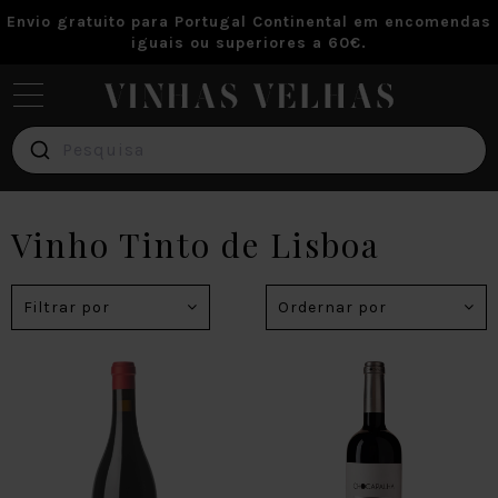
Envio gratuito para Portugal Continental em encomendas
iguais ou superiores a 60€.
Vinho
Tinto
Pesquisa
Vinho
Branco
Vinho Tinto de Lisboa
Vinho
Verde
Filtrar por
Ordernar por
Vinho
Rosé
Marcas
Blog