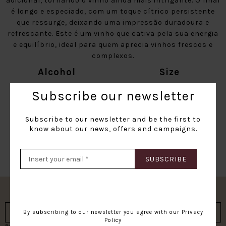
adicional, tornando o vinho ainda mais intrigante. O final
é longo e especiado, com um toque cítrico persistente
que ressurge, deixando uma impressão duradoura e
refrescante. Este é um vinho que cativa pela sua energia
e equilíbrio, ideal para quem aprecia vinhos frescos e
complexos.
Alcohol
Size
12.5º
75cl
Subscribe our newsletter
Shipping informations
Your item will be shipped in the next 3-5 working days
Subscribe to our newsletter and be the first to
know about our news, offers and campaigns.
(Portugal); Portugal (Islands) 5-7 days; Europe 7-15
working days.
SUBSCRIBE
Subscribe our newsletter
SUBSCRIBE
By subscribing to our newsletter you agree with our
Privacy
Policy
By subscribing to our newsletter you agree with our