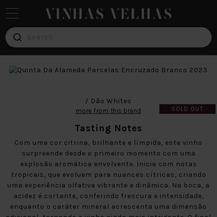
Search
Red
Wine
White
Wine
/ Dão Whites
SOLD OUT
more from this brand
Verde
Wine
Tasting Notes
Com uma cor citrina, brilhante e límpida, este vinho
Pink
surpreende desde o primeiro momento com uma
Wine
explosão aromática envolvente. Inicia com notas
tropicais, que evoluem para nuances cítricas, criando
Brands
uma experiência olfativa vibrante e dinâmica. Na boca, a
acidez é cortante, conferindo frescura e intensidade,
enquanto o caráter mineral acrescenta uma dimensão
Blog