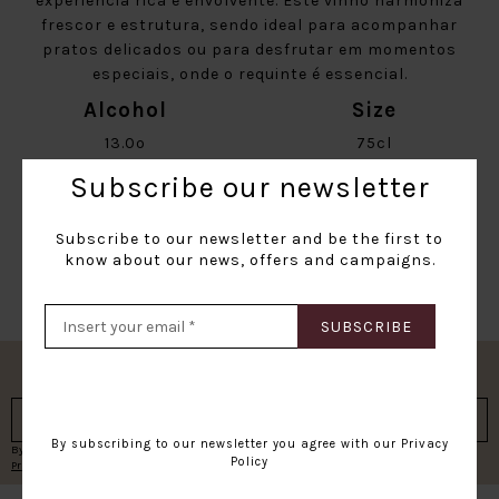
experiência rica e envolvente. Este vinho harmoniza
frescor e estrutura, sendo ideal para acompanhar
pratos delicados ou para desfrutar em momentos
especiais, onde o requinte é essencial.
Alcohol
Size
13.0º
75cl
Shipping informations
Subscribe our newsletter
Your item will be shipped in the next 3-5 working days
(Portugal); Portugal (Islands) 5-7 days; Europe 7-15
Subscribe to our newsletter and be the first to
know about our news, offers and campaigns.
working days.
SUBSCRIBE
Subscribe our newsletter
SUBSCRIBE
By subscribing to our newsletter you agree with our
Privacy
By subscribing to our newsletter you agree with our
Policy
Privacy Policy