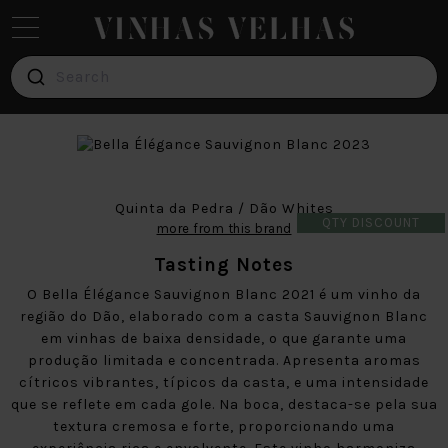
Search
Red
Wine
White
Wine
Quinta da Pedra / Dão Whites
QTY DISCOUNT
more from this brand
Verde
Wine
Tasting Notes
O Bella Élégance Sauvignon Blanc 2021 é um vinho da
Pink
região do Dão, elaborado com a casta Sauvignon Blanc
Wine
em vinhas de baixa densidade, o que garante uma
produção limitada e concentrada. Apresenta aromas
Brands
cítricos vibrantes, típicos da casta, e uma intensidade
que se reflete em cada gole. Na boca, destaca-se pela sua
textura cremosa e forte, proporcionando uma
Blog